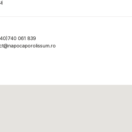
j​
040)740 061 839
act@napocaporolissum.ro